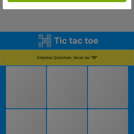
Tic tac toe
Empieza Quizzman, llevas las
"O"