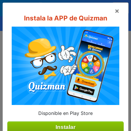
×
Instala la APP de Quizman
0
Para acceder a sus puntuaciones debe estar
registrado
o
inicie sesión con su usuario.
Puntos ganados hoy
Disponible en Play Store
Instalar